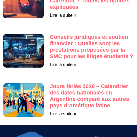
Carrefour ? Toutes les options
expliquées
Lire la suite »
Conseils juridiques et soutien
financier : Quelles sont les
prestations proposées par la
SMC pour les litiges étudiants ?
Lire la suite »
Jours fériés 2020 – Calendrier
des dates nationales en
Argentine comparé aux autres
pays d’Amérique latine
Lire la suite »