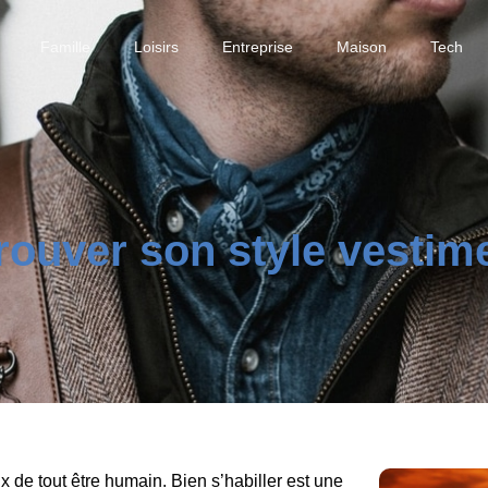
Famille
Loisirs
Entreprise
Maison
Tech
rouver son style vestim
 de tout être humain. Bien s’habiller est une