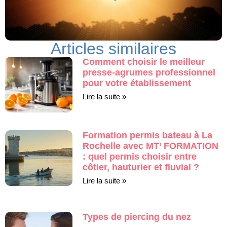
Articles similaires
Comment choisir le meilleur
presse-agrumes professionnel
pour votre établissement
Lire la suite »
Formation permis bateau à La
Rochelle avec MT’ FORMATION
: quel permis choisir entre
côtier, hauturier et fluvial ?
Lire la suite »
Types de piercing du nez